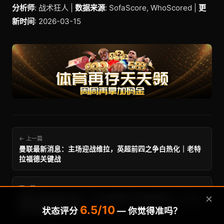
分析师
: 战术狂人 |
数据来源
: SofaScore, WhoScored |
更
新时间
: 2026-03-15
← 上一篇
曼联最新消息：主场迎战维拉，英超前四之争白热化｜老特
拉福德关键战
下一篇 →
✕
皇家马德里最新消息：瓦尔维德帽子戏法震惊欧洲，今日主
6.5/10
场迎战埃尔切｜西甲 …
状态评分
— 你觉得准吗？