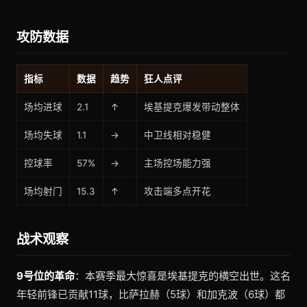
攻防数据
指标
数据
趋势
狂人点评
场均进球
2.1
↑
埃基提克爆发带动整体
场均失球
1.1
→
中卫线相对稳健
控球率
57%
→
主场控场能力强
场均射门
15.3
↑
攻击端多点开花
战术观察
9号位的革命
：本赛季最大惊喜是埃基提克的横空出世。这名
年轻前锋已贡献11球，比萨拉赫（5球）和加克波（6球）都