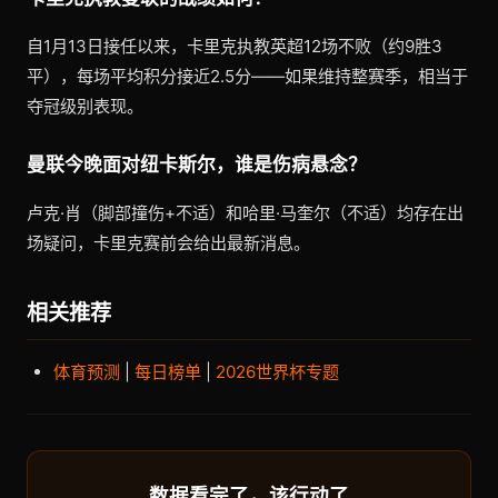
自1月13日接任以来，卡里克执教英超12场不败（约9胜3
平），每场平均积分接近2.5分——如果维持整赛季，相当于
夺冠级别表现。
曼联今晚面对纽卡斯尔，谁是伤病悬念？
卢克·肖（脚部撞伤+不适）和哈里·马奎尔（不适）均存在出
场疑问，卡里克赛前会给出最新消息。
相关推荐
体育预测
|
每日榜单
|
2026世界杯专题
数据看完了，该行动了