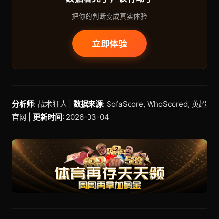
把你的判断变成真实体验
立即体验
分析师
: 战术狂人 |
数据来源
: SofaScore, WhoScored, 英超
官网 |
更新时间
: 2026-03-04