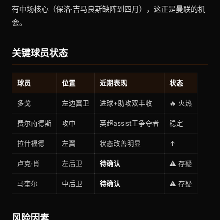
有中场核心（保洛·吉马良斯缺阵到四月），这正是曼联的机
会。
关键球员状态
球员
位置
近期表现
状态
多戈
左边翼卫
进球+助攻双丰收
🔥 火热
费尔南德斯
攻中
英超assist王争夺者
稳定
拉什福德
左翼
状态改善明显
↑
卢克·肖
左后卫
待确认
⚠️ 存疑
马奎尔
中后卫
待确认
⚠️ 存疑
风险因素