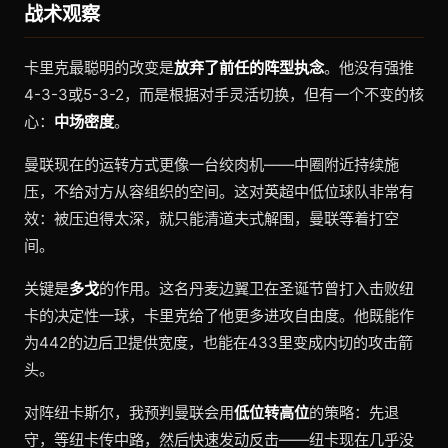
战术观察
卡里克最聪明的改变是
放弃了前任的阵型执念
。他没有强推
4-3-3或5-3-2，而是根据对手灵活切换，但有一个不变的核
心：
中场密度
。
曼联现在的运转方式更像一台绞肉机——中圈附近持续施
压，不给对方从容组织的空间。这对英超中低位球队非常有
效：被压迫得太深，就只能清道夫式解围，曼联等着打空
间。
关键是
多戈
的作用。这名丹麦边翼卫在圣诞节曾打入击败纽
卡的决定性一球，卡里克给了他更多进攻自由度。他既能作
为442的边后卫提供宽度，也能在433里变成内切的攻击箭
头。
对阵纽卡斯尔，我预判曼联会用
低位转高位
的策略：先退
守，等纽卡传中路，然后快速发动反击——纽卡现在几乎没