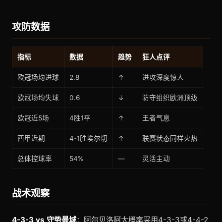
攻防数据
指标
数据
趋势
狂人点评
欧冠场均进球
2.8
↑
进攻深度惊人
欧冠场均失球
0.6
↓
防守组织欧洲顶级
欧冠近5场
4胜1平
↑
王者气息
西甲近期
4-1胜埃尔切
↑
联赛状态同样火热
总体控球率
54%
—
灵活主动
战术观察
4-3-3 vs 守势曼城
：阿尔贝洛阿大概率采用4-3-3或4-4-2