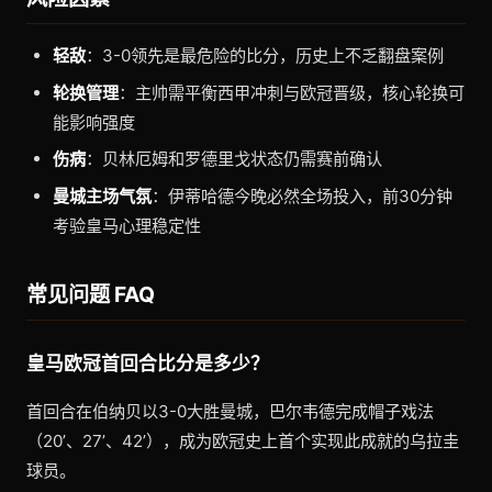
轻敌
：3-0领先是最危险的比分，历史上不乏翻盘案例
轮换管理
：主帅需平衡西甲冲刺与欧冠晋级，核心轮换可
能影响强度
伤病
：贝林厄姆和罗德里戈状态仍需赛前确认
曼城主场气氛
：伊蒂哈德今晚必然全场投入，前30分钟
考验皇马心理稳定性
常见问题 FAQ
皇马欧冠首回合比分是多少？
首回合在伯纳贝以3-0大胜曼城，巴尔韦德完成帽子戏法
（20’、27’、42’），成为欧冠史上首个实现此成就的乌拉圭
球员。