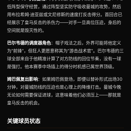
低阵型保守经营，通过阵型坚实防守吸收曼城的攻势，然后
用布拉希姆·迪亚兹或文尼修斯的速度打反击得分。首回合已
经展示了皇马反击的杀伤力——对手一旦高位压迫，身后的
空间就是毁灭性的。
巴尔韦德的调度器角色
：帽子戏法之后，外界可能将他定义
为"前锋"，但狂人更愿意称其为"游击战术官"。巴尔韦德的三
球全部来自于他精准计算了对方防线的回位节奏，没有一球
是强打。他本赛季中场插上的得分时机感已属世界顶级。
姆巴佩复出影响
：如果姆巴佩登场，即便以替补形式出场30
分钟，对曼城防线的压迫也是心理上的降维打击。曼城今晚
无论如何需要保证进球，这意味着他们必须压上——那就是
皇马反击的机会。
关键球员状态