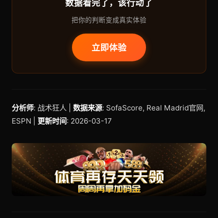
数据看完了，该行动了
把你的判断变成真实体验
立即体验
分析师
: 战术狂人 |
数据来源
: SofaScore, Real Madrid官网,
ESPN |
更新时间
: 2026-03-17