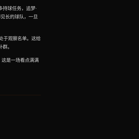
多持球任务，追梦·
搏见长的球队，一旦
rd）处于观察名单。这给
补群。
，这是一场看点满满