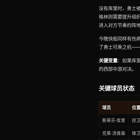
没有库里时，勇士
格林则需要提升组织
进入对方节奏的阵
今晚快船同样有伤
了勇士可乘之机—
关键变量
：如果库
的西部中游对决。
关键球员状态
球员
位
斯蒂芬·库里
控
克莱·汤普森
锋