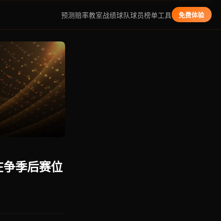
预测
赔率教室
战绩
球队
球员
榜单
工具
免费体验
在争季后赛位