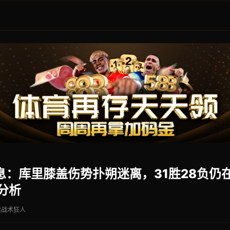
息：库里膝盖伤势扑朔迷离，31胜28负仍
分析
读
战术狂人