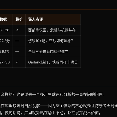
数据
趋势
狂人点评
31-28
→
西部争议区，危机与机遇并存
27.2分
—
伤缺10+场，空缺如何填补？
39.1%
—
全队三分体系围绕他建立
27-30
↓
Garland缺阵，快船同样非满员
什么样的？这是过去一个多月里球迷和分析师一直在问的问题。
系
在库里缺阵时自然瓦解——因为整个体系的核心就是让防守者无时
间。换句话说，库里就算站在场上不动，都在发挥战术价值。