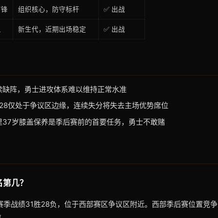
前锋
组织核心，防守标杆
✅ 出战
卫
新生代，近期出场稳定
✅ 出战
继续缺阵，勇士进攻体系难以维持正常水准
31-28仅处于争议区边缘，连续失分将失去主场优势席位
库里37岁膝盖保养是季后赛前的首要任务，勇士不敢赌
名第几？
赛季战绩31胜28负，位于西部赛区争议区附近。西部季后赛位置竞
位。