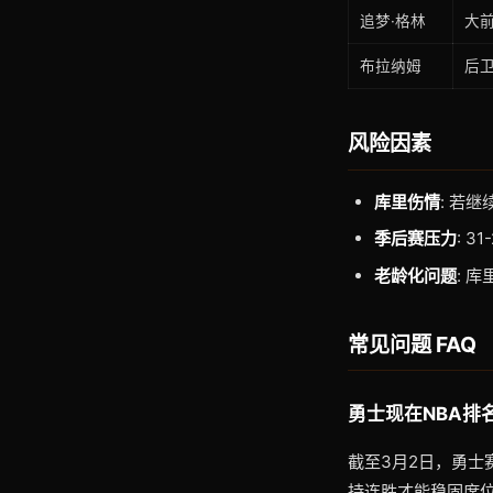
追梦·格林
大
布拉纳姆
后
风险因素
库里伤情
: 若
季后赛压力
: 
老龄化问题
: 
常见问题 FAQ
勇士现在NBA排
截至3月2日，勇士
持连胜才能稳固席