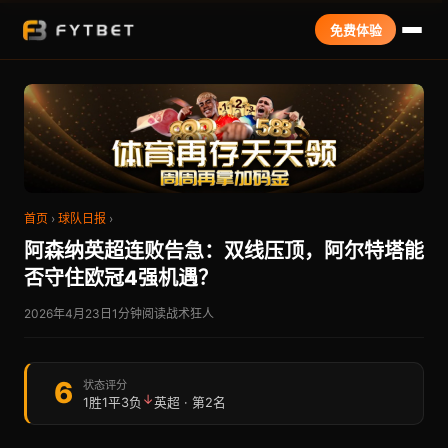
免费体验
首页
›
球队日报
›
阿森纳英超连败告急：双线压顶，阿尔特塔能
否守住欧冠4强机遇？
2026年4月23日
1分钟阅读
战术狂人
6
状态评分
↓
1胜1平3负
英超 · 第2名