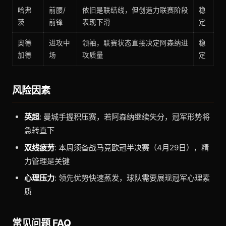
哈弗
前腰/
依旧是联结线，但创造力联赛阶段
稳
茨
前锋
表现下滑
定
奥德
进攻中
领袖，联赛状态直接决定阿森纳进
稳
加德
场
攻质量
定
风险因素
英超
: 曼城手握积压赛，若阿森纳继续失分，冠军形势将
急转直下
双线疲劳
: 本周须备战马竞欧冠半决赛（4月29日），精
力管理是关键
心理压力
: 领先优势快速蒸发，球队需要展现冠军心理素
质
常见问题 FAQ