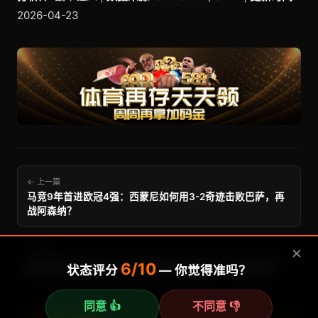
2026-04-23
← 上一篇
马竞9年首进欧冠4强：西蒙尼如何用3-2奇迹击败巴萨，再
战阿森纳？
✕
下一篇 →
6/10
曼彻斯特城战情分析：今晚赢球即登顶英超，冲冠关键役
状态评分
— 你觉得准吗？
同意 👍
不同意 👎