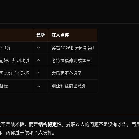
趋势
狂人点评
2平1负
↑
英超2026积分同期第1
勒姆、热刺均胜
↑
老特拉福德变成堡垒
阿森纳酋长球场
↑
大场面不心虚了
轻松
→
别让利兹搞出意外
变不是战术板，而是
结构稳定性
。曼联过去的问题不是没有才华，而
洞、两翼过于依赖个人发挥。