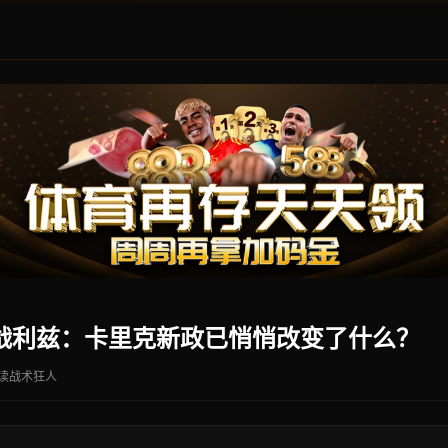
战利兹：卡里克新政已悄悄改变了什么？
读
战术狂人