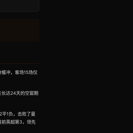
缓冲，客场15场仅
在长达24天的空窗期
胜2平1负，击败了曼
目前英超第3，领先