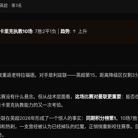
英超 · 第3名
卡里克执教10场
: 7胜2平1负 |
趋势
: ↑ 上升
夜重返老特拉福德。对手是利兹联——英超第15，距离降级区仅剩3分
比赛没有什么悬念。但从战术层面看，
这场比赛对曼联更重要
：能否
是卡里克执教能力的又一次考验。
联在英超2026年形成了一个惊人的事实：
同期积分榜第1
。10场7
姆和热刺，一支曾经被认为已经掉队的红魔，正悄悄重新咬住赛季。
分。