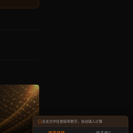
点击文中任意赔率数字，自动填入计算