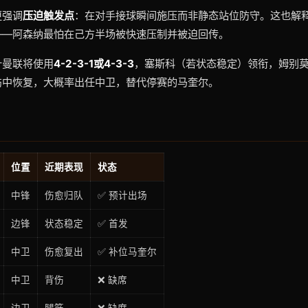
更强调
压迫触发点
：在对手接球瞬间施压而非静态站位防守。这也解
——阿森纳最怕在己方半场被快速压制并被迫回传。
计曼联将使用
4-2-3-1或4-3-3
，塞斯科（若状态稳定）领衔，姆别
伤中恢复，大概率出任中卫，替代停赛的马奎尔。
位置
近期表现
状态
中锋
伤愈归队
✅ 预计出场
边锋
状态稳定
✅ 首发
中卫
伤愈复出
✅ 补位马奎尔
中卫
背伤
❌ 缺席
边卫
腿筋
❌ 缺席