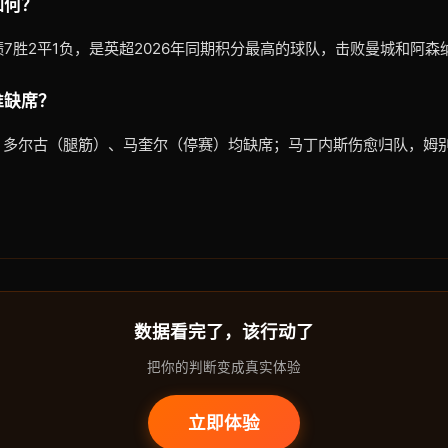
如何？
绩7胜2平1负，是英超2026年同期积分最高的球队，击败曼城和阿森
谁缺席？
、多尔古（腿筋）、马奎尔（停赛）均缺席；马丁内斯伤愈归队，姆
数据看完了，该行动了
把你的判断变成真实体验
立即体验