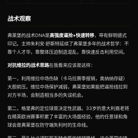
战术观察
弗莱堡的战术DNA是
高强度逼抢+快速转移
，带有鲜明德式
印记。主帅朱利安·舒斯特延续了弗莱堡多年的战术哲学：不
靠个人才华，靠整体压迫制造混乱，靠快速反击利用空间。
对抗维拉的战术思路
在我看来应该是这样：
第一，利用维拉中场伤缺（卡马拉赛季报销，奥纳纳存疑）
大胆前压。维拉中场保护减弱，弗莱堡如果能把逼抢线拉到
对方半场，会制造相当多的失误机会。
第二，格里弗的定位球是决定性武器。33岁的意大利裔老将
在精英欧洲赛事积累了丰富的大场面经验，他的任意球和角
球会是弗莱堡在防守端失利时的生命线。