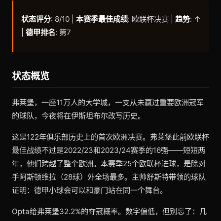
状态评分
: 8/10 |
本赛季最佳成绩
: 欧联杯决赛 |
趋势
: ↑
|
德甲排名
: 第7
状态概览
弗莱堡，一座11万人的大学城，一支从未赢过重要欧洲冠军
的球队，今夜将在伊斯坦布尔改写历史。
这是122年俱乐部历史上的首次欧洲决赛。弗莱堡此前欧联杯
最佳战绩不过是2022/23和2023/24赛季的16强——短短两
年，他们跨越了整个欧洲。本赛季25个欧联杯进球，是除对
手阿斯顿维拉（28球）外全场最多。主帅舒斯特带领的球队
证明：德甲小球会可以和豪门站在同一个舞台。
Opta给弗莱堡32.2%的夺冠概率。数字偏低，但别忘了：几