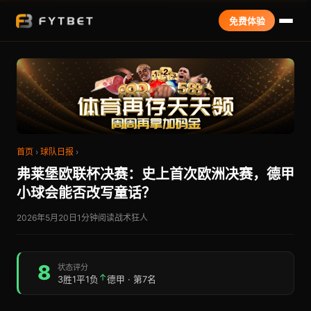
免费体验
首页
›
球队日报
›
弗莱堡欧联杯决赛：史上首次欧洲决赛，德甲
小球会能否改写童话？
2026年5月20日
1分钟阅读
战术狂人
8
状态评分
↑
3胜1平1负
德甲 · 第7名