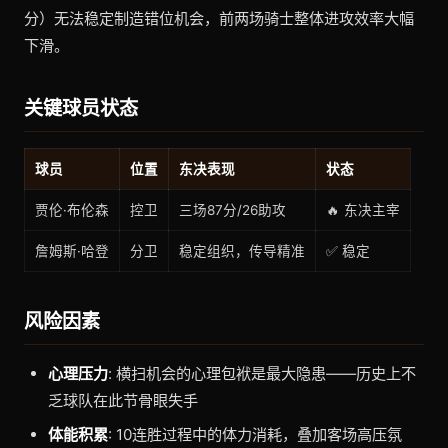
分）无法稳定制造错位机会，前两场骑士整体进攻效率大幅
下滑。
关键球员状态
球员
位置
东决表现
状态
贾伦·布伦森
控卫
三场87分/26助攻
🔥 东决主宰
詹姆斯·哈登
分卫
稳定组织，传导精准
✅ 稳定
风险因素
心理压力
: 横扫机会的心理包袱是最大隐患——历史上不
乏球队在此节骨眼失手
体能积累
: 10连胜过程中的体力消耗，叠加客场高压氛