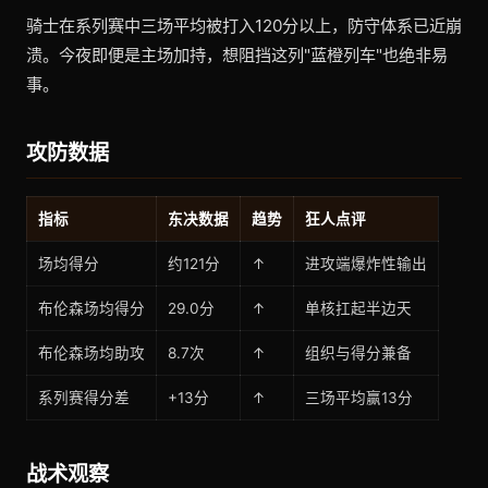
骑士在系列赛中三场平均被打入120分以上，防守体系已近崩
溃。今夜即便是主场加持，想阻挡这列"蓝橙列车"也绝非易
事。
攻防数据
指标
东决数据
趋势
狂人点评
场均得分
约121分
↑
进攻端爆炸性输出
布伦森场均得分
29.0分
↑
单核扛起半边天
布伦森场均助攻
8.7次
↑
组织与得分兼备
系列赛得分差
+13分
↑
三场平均赢13分
战术观察