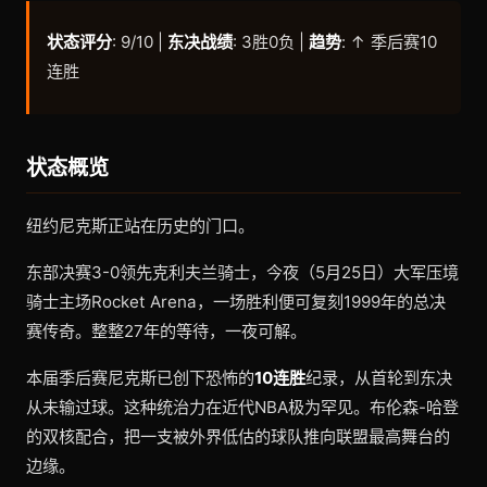
状态评分
: 9/10 |
东决战绩
: 3胜0负 |
趋势
: ↑ 季后赛10
连胜
状态概览
纽约尼克斯正站在历史的门口。
东部决赛3-0领先克利夫兰骑士，今夜（5月25日）大军压境
骑士主场Rocket Arena，一场胜利便可复刻1999年的总决
赛传奇。整整27年的等待，一夜可解。
本届季后赛尼克斯已创下恐怖的
10连胜
纪录，从首轮到东决
从未输过球。这种统治力在近代NBA极为罕见。布伦森-哈登
的双核配合，把一支被外界低估的球队推向联盟最高舞台的
边缘。