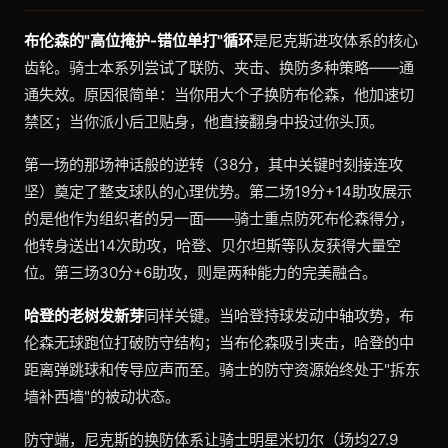
布伦森的"高位掩护-错位单打"循环
是尼克斯进攻体系的核心
齿轮。骑士本系列尝试了联防、夹击、换防多种策略——通
通失效。原因很简单：当你用大个子换防布伦森，他加速切
禁区；当你派小后卫贴身，他直接翻身中投过你头顶。
第一场的那场神话般的逆转（38分，其中关键时刻接连攻
坚）奠定了整支球队的心理优势。第二场19分+14助攻展示
的是他作为组织者的另一面——骑士重点防死布伦森得分，
他转身送出14次助攻，哈登、贝尔坦斯等队友获得大量空
位。第三场30分+6助攻，则是两种能力的完美融合。
哈登的老树发新芽
同样关键。当哈登持球发动中轴攻势，布
伦森无球跑位打破防守结构；当布伦森吸引夹击，哈登的中
距离弹跳球和传导应声而至。骑士的防守资源始终处于"拆东
墙补西墙"的被动状态。
防守端，尼克斯的换防体系让骑士明星米切尔（场均27.9