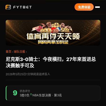
免费体验
首页
›
球队日报
›
尼克斯3-0骑士：今夜横扫，27年来首进总
决赛触手可及
2026年5月25日
1分钟阅读
战术狂人
9
状态评分
↑
3胜0负
NBA东部决赛 · 第3名