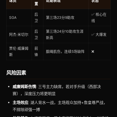
球员
近期表现
状态
置
后
✅ 核心在
SGA
第三场23分9助攻
卫
线
后
第三场24分10助攻生涯
阿杰·米切尔
✅ 大爆发
卫
新高
贾伦·威廉姆
前
腘绳肌伤，连续5场缺阵
❌
斯
锋
风险因素
威廉姆斯伤情
: 三号主力缺席，若对手升级（西部决
赛），深度压力将更明显
主场效应
: 湖人背水一战，主场观众加持+詹皇尊严战，
不排除顽强一搏