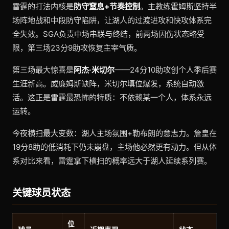
雷霆的打法内核是
防守窒息+节奏控制
。主教练霍姆斯坚持半
场阵地战和中段防守陷阱，让湖人的过渡进攻和快攻体系完
全失效。SGA负责中场串联与终结，前两场因伤状态略受
限，第三场23分9助攻恢复主宰气质。
第三场最大惊喜是
阿杰·米切尔
——24分10助攻创个人季后赛
生涯新高。威廉姆斯缺阵，米切尔填位爆发，系统自动激
活。这正是雷霆最恐怖的特质：不依赖某一个人，体系永远
运转。
今夜横扫最大变数：湖人主场氛围+勒布朗的意志力。詹皇在
19分8助的低消耗下仍未崩盘，主场他必然更有动力。但从体
系对比来看，雷霆拿下横扫的概率远大于湖人延续系列赛。
关键球员状态
位