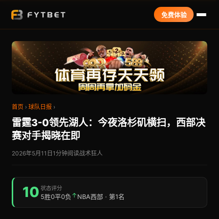
免费体验
首页
›
球队日报
›
雷霆3-0领先湖人：今夜洛杉矶横扫，西部决
赛对手揭晓在即
2026年5月11日
1分钟阅读
战术狂人
10
状态评分
↑
5胜0平0负
NBA西部 · 第1名