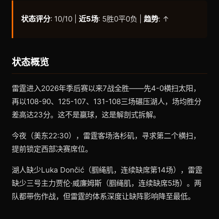
状态评分
: 10/10 |
近5场
: 5胜0平0负 |
趋势
: ↑
状态概览
雷霆进入2026年季后赛以来7战全胜——先4-0横扫太阳，
再以108-90、125-107、131-108三场碾压湖人，场均胜分
差高达23分。这不是赢球，这是解剖式拆解。
今夜（美东22:30），雷霆客场洛杉矶，寻求第二个横扫，
提前锁定西部决赛席位。
湖人缺少Luka Dončić（腘绳肌，连续缺席第14场），雷霆
缺少三号主力贾伦·威廉姆斯（腘绳肌，连续缺席5场）。两
队都带伤作战，但雷霆的体系深度让缺阵影响降至最低。