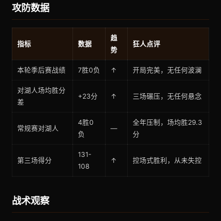
攻防数据
趋
指标
数据
狂人点评
势
本轮季后赛战绩
7胜0负
↑
开局完美，无任何波澜
对湖人场均胜分
+23分
↑
三场碾压，无任何悬念
差
4胜0
全年压制，场均胜29.3
常规赛对湖人
—
负
分
131-
第三场得分
↑
控场式胜利，从未失控
108
战术观察