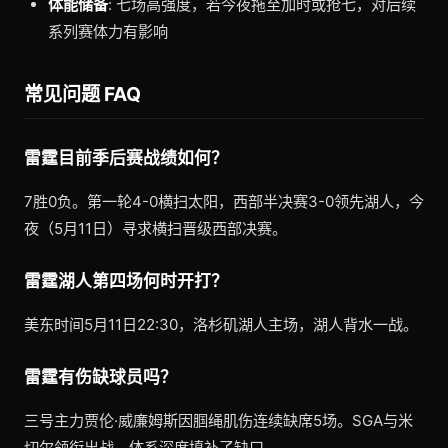
体能储备
: 七场高强度，若今夜拖至加时或抢七，对后续
系列赛体力有影响
常见问题 FAQ
雷霆目前季后赛战绩如何？
7胜0负。第一轮4-0横扫太阳，西部半决赛3-0领先湖人，今
夜（5月11日）寻求横扫晋级西部决赛。
雷霆湖人第四场何时开打？
美东时间5月11日22:30，洛杉矶湖人主场，湖人背水一战。
雷霆有伤缺球员吗？
三号主力贾伦·威廉姆斯因腘绳肌伤连续缺席5场。SGA与米
切尔领衔出战，体系深度填补了缺口。