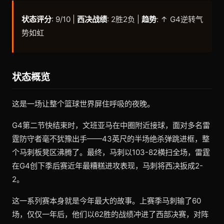
状态评分
: 9/10 |
西决战绩
: 2胜2负 |
趋势
: ↑ G4逆转气
势如虹
状态概览
这是一场让整个篮球世界屏住呼吸的夜晚。
G4第二节快结束时，文班亚马在中圈附近接球，面对多名雷
霆防守者毫不犹豫出手——43英尺的半场绝杀弹跳进框，整
个马刺板凳区沸腾了。最终，马刺以103-82横扫全场，雷霆
在G4创下季后赛近年最糟糕进攻表现，马刺将西决扳成2-
2。
这一系列赛本身就是今年最大的故事。上赛季马刺输了60
场，仅仅一年后，他们以62胜的战绩冲进了西部决赛，对阵