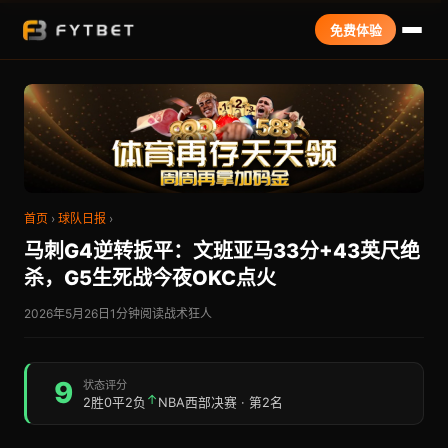
免费体验
首页
›
球队日报
›
马刺G4逆转扳平：文班亚马33分+43英尺绝
杀，G5生死战今夜OKC点火
2026年5月26日
1分钟阅读
战术狂人
9
状态评分
↑
2胜0平2负
NBA西部决赛 · 第2名