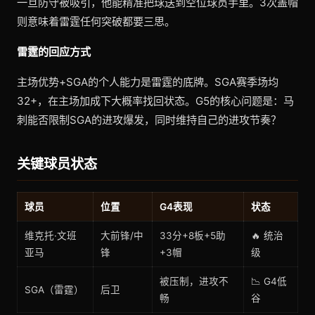
一旦防守被吸引，他能精准把球送到空位球员手里。3次盖帽
则意味着雷霆任何突破都要三思。
雷霆的回应方式
主场优势+SGA的个人能力是雷霆的底牌。SGA赛季场均
32+，在主场加成下大概率找回状态。G5的核心问题是：马
刺能否限制SGA的进攻爆发，同时维持自己的进攻节奏？
关键球员状态
球员
位置
G4表现
状态
维克托·文班
大前锋/中
33分+8板+5助
🔥 统治
亚马
锋
+3帽
级
被压制，进攻不
📉 G4低
SGA（雷霆）
后卫
畅
谷