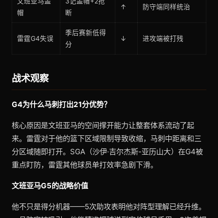
文班亚马盖
3记盖帽+2抢
↑
防守端同样统治
帽
断
季后赛新低得
雷霆G4失误
↓
进攻端被打残
分
战术观察
G4为什么马刺打出21分优势？
核心原因是文班亚马的空间撑开能力让整套体系流动了起
来。雷霆对于他的篮下区域限制导致收缩，马刺中距离和三
分区域随即打开。SGA（沙伊·吉尔杰斯-亚历山大）在G4被
重点盯防，雷霆其他球员单打效率急剧下滑。
文班亚马G5的战略价值
他不只是得分机器——5次助攻表明他对阵型理解已经升维。