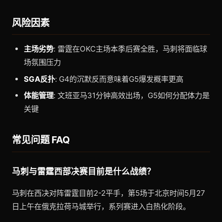
风险因素
主场劣势
: 雷霆在OKC主场本季后赛全胜，马刺将面临球
场氛围压力
SGA反扑
: G4的沉默反而意味着G5爆发概率更高
体能管理
: 文班亚马31分钟高效出场，G5如何分配体力是
关键
常见问题 FAQ
马刺与雷霆西部决赛目前是什么战绩？
马刺在西决对阵雷霆目前2-2平手，第5场于北京时间5月27
日上午在俄克拉荷马城举行，系列赛进入白热化阶段。