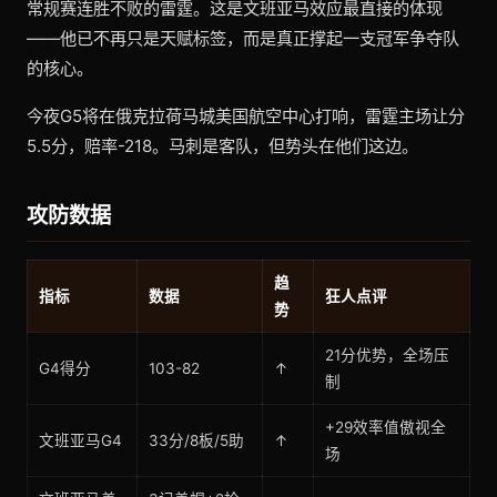
常规赛连胜不败的雷霆。这是文班亚马效应最直接的体现
——他已不再只是天赋标签，而是真正撑起一支冠军争夺队
的核心。
今夜G5将在俄克拉荷马城美国航空中心打响，雷霆主场让分
5.5分，赔率-218。马刺是客队，但势头在他们这边。
攻防数据
趋
指标
数据
狂人点评
势
21分优势，全场压
G4得分
103-82
↑
制
+29效率值傲视全
文班亚马G4
33分/8板/5助
↑
场