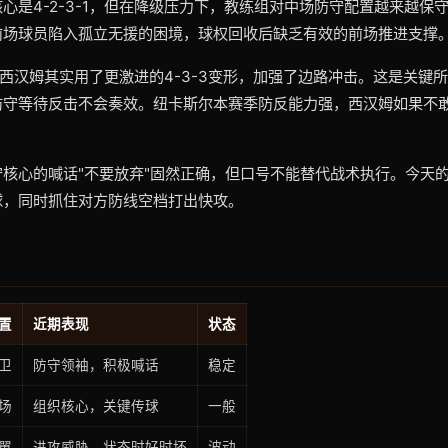
心是4-2-3-1，但在降级压力下，教练组对中场防守配置越来越保
前场球员陷入孤立无援的困境，球权回收后缺乏有效的前场推进支撑
，西汉姆其实用了更激进的4-3-3变形，加强了边路冲击。这是关键
防守等待反击不会奏效。纽卡斯尔本赛季防反能力强，西汉姆如果不
。
核心的喊话"不要放弃"固然正确，但口号不能替代战术执行。今天的
球，同时抓住对方防线空档打出快攻。
置
近期表现
状态
卫
防守领袖，积极喊话
稳定
场
组织核心，关键传球
一般
翼
进攻威胁，状态时好时坏
波动