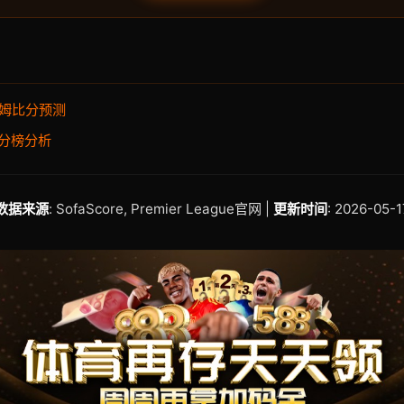
汉姆比分预测
分榜分析
数据来源
: SofaScore, Premier League官网 |
更新时间
: 2026-05-1