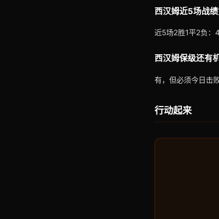
西汉姆近5场战绩
近5场2胜1平2负：
西汉姆保级还有
有，但必须今日击
行动起来