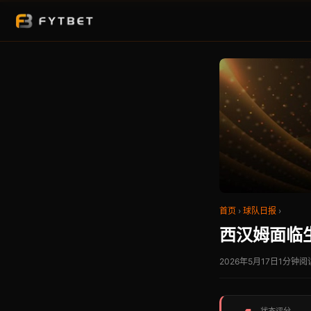
首页
›
球队日报
›
西汉姆面临
2026年5月17日
1分钟阅
状态评分