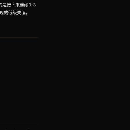
是接下来连续0-3
出现的低级失误。