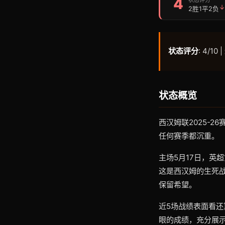
4
↓
2胜1平2负
状态评分
: 4/10 |
状态概览
西汉姆联2025-
任何赛季都沉重。
主场5月17日，英
这是西汉姆的生死
保留希望。
近5场战绩表面看还
眼的成绩，充分展