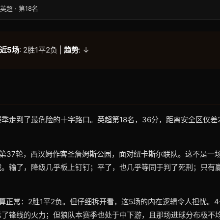
英超 · 第18名
近5场
: 2胜1平2负 |
趋势
: ↓
26赛季走到了最危险的十字路口。英超第18名，36分，距离安全区仅
超第37轮，西汉姆作客圣詹姆斯公园，面对纽卡斯尔联队。这不是一
战。输了，降级几乎板上钉钉；平了，也几乎等同于判了死刑；只有
算正常：2胜1平2负。但仔细拆开看，这5场的内在逻辑令人担忧。4
示了锋线的火力；但狼队本赛季也处于中下游，且那场进球分布极不