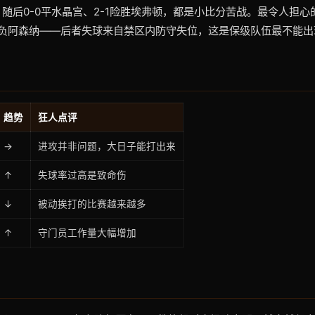
随后0-0平水晶宫、2-1险胜埃弗顿，都是小比分苦战。最令人担心的
1负阿森纳——后者失球来自禁区内防守失位，这是保级队伍最不能
趋势
狂人点评
→
进攻并非问题，大日子能打出来
↑
失球率过高是致命伤
↓
被动挨打的比赛越来越多
↑
守门员工作量大幅增加