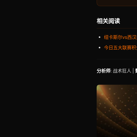
相关阅读
纽卡斯尔vs西
今日五大联赛积
分析师
: 战术狂人 |