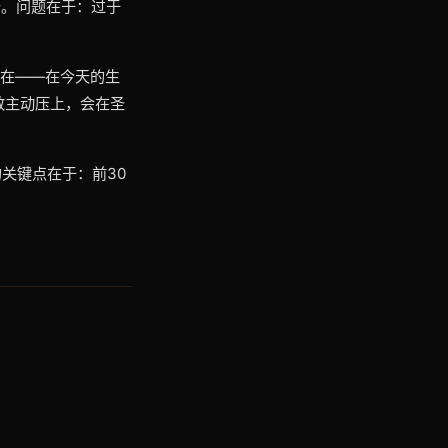
守。问题在于：过于
。
所在——在今天的生
敢主动压上，会在圣
关键点在于：前30