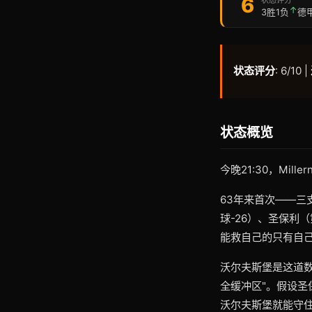
6
↑
3胜1负
德甲
状态评分
: 6/10 |
状态概览
今晚21:30，Mil
63年来首次——三
球-26）、圣保利
能救自己的只有自
沃尔夫斯堡是这道数
全缓冲区"。假设
沃尔夫斯堡就能守住