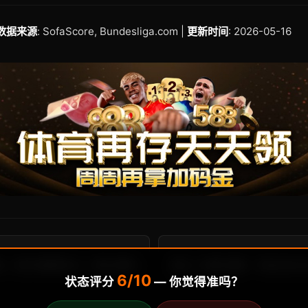
数据来源
: SofaScore, Bundesliga.com |
更新时间
: 2026-05-16
狼：文班今晨客场G6，西区决赛入
骑士3-2领先活塞：今夜主场六
6/10
状态评分
— 你觉得准吗？