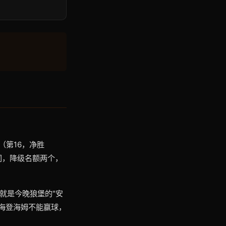
（第16，净胜
相同，降级名额两个，
就是今晚狼堡的"安
海登海姆不能赢球，