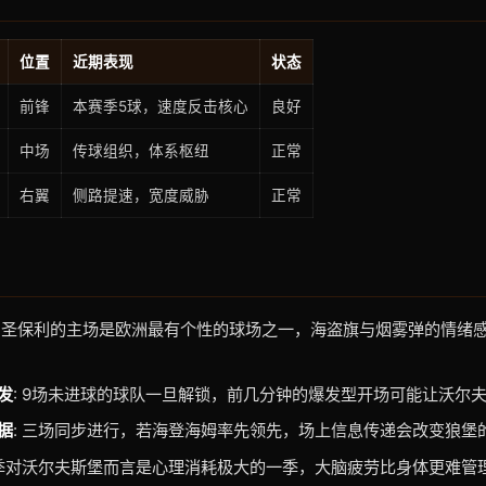
位置
近期表现
状态
前锋
本赛季5球，速度反击核心
良好
中场
传球组织，体系枢纽
正常
右翼
侧路提速，宽度威胁
正常
: 圣保利的主场是欧洲最有个性的球场之一，海盗旗与烟雾弹的情绪
发
: 9场未进球的球队一旦解锁，前几分钟的爆发型开场可能让沃尔
据
: 三场同步进行，若海登海姆率先领先，场上信息传递会改变狼堡
赛季对沃尔夫斯堡而言是心理消耗极大的一季，大脑疲劳比身体更难管