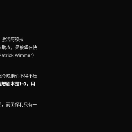
，激活阿穆拉
、3助攻，是狼堡在快
ick Wimmer）
但今晚他们不得不压
想剧本是1-0，用
径，而圣保利只有一