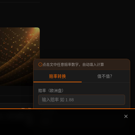
点击文中任意赔率数字，自动填入计算
赔率转换
值不值？
赔率（欧洲盘）
下一篇 →
投入金额
✕
战，东区决赛门票手
握？