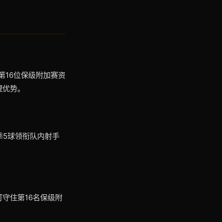
第16位保级附加赛资
理优势。
季5球领衔队内射手
守住第16名保级附