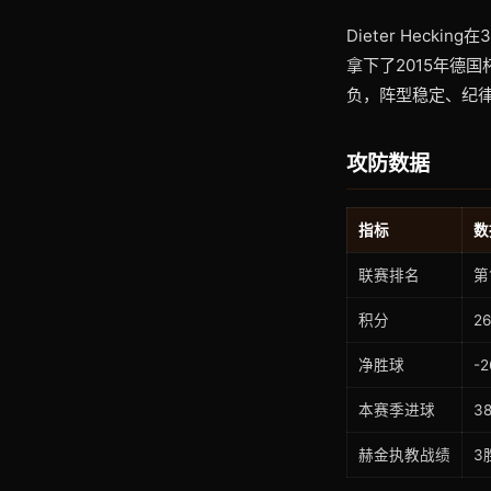
Dieter Heck
拿下了2015年德
负，阵型稳定、纪
攻防数据
指标
数
联赛排名
第
积分
2
净胜球
-2
本赛季进球
3
赫金执教战绩
3