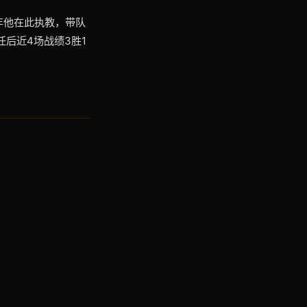
17年他在此执教，带队
后近4场战绩3胜1