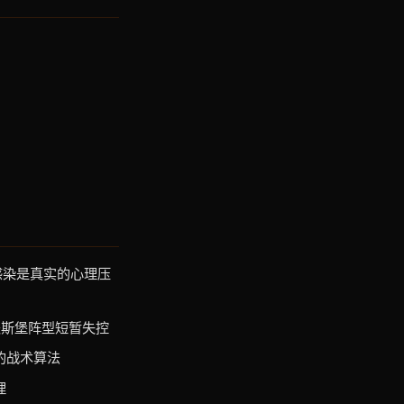
感染是真实的心理压
夫斯堡阵型短暂失控
的战术算法
理