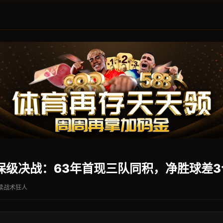
保级决战：63年首现三队同积，净胜球差3
读
战术狂人