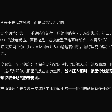
术逻辑从来不是追求风格，而是以结果为导向。
的两个调整：第一，重建防守纪律，压缩中路空间，减少失球；第二
Amoura）的速度反击。阿穆拉是一名速度型摩洛哥籍前锋，本赛季5球
罗·马耶尔（Lovro Majer）从中场运转组织，帕特里克·温默（Patr
活力。
度聚焦于防守稳定：圣保利此前9场不胜、场均0.6球，进攻羸弱，
——这将为沃尔夫斯堡的反击创造空间。
战术狂人预判：狼堡今晚最理
进球换取全场的防守稳固。
尔夫斯堡反而是今晚三支球队中压力最小的——他们的命运有多种路