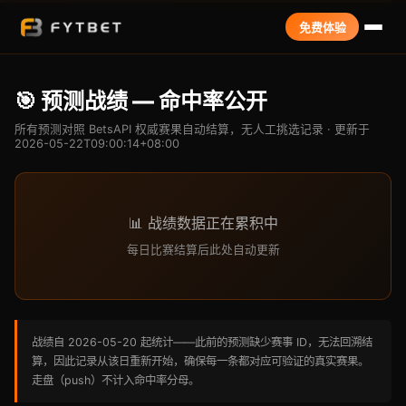
免费体验
🎯 预测战绩 — 命中率公开
所有预测对照 BetsAPI 权威赛果自动结算，无人工挑选记录 · 更新于
2026-05-22T09:00:14+08:00
📊 战绩数据正在累积中
每日比赛结算后此处自动更新
战绩自 2026-05-20 起统计——此前的预测缺少赛事 ID，无法回溯结
算，因此记录从该日重新开始，确保每一条都对应可验证的真实赛果。
走盘（push）不计入命中率分母。